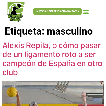
INSCRIPCIÓN TEMPORADA 26/27
Etiqueta:
masculino
Alexis Repila, o cómo pasar
de un ligamento roto a ser
campeón de España en otro
club