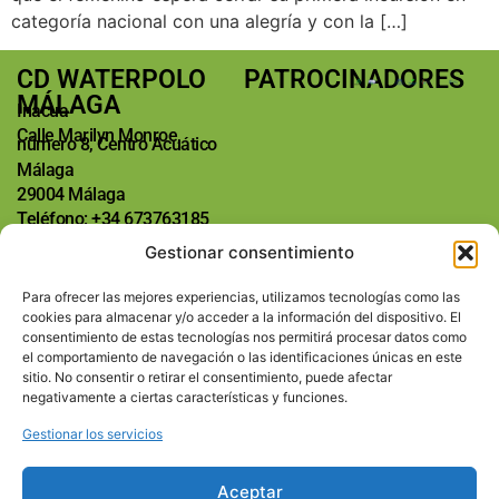
categoría nacional con una alegría y con la […]
CD WATERPOLO
PATROCINADORES
MÁLAGA
Inacua
Calle Marilyn Monroe,
número 8, Centro Acuático
Málaga
29004 Málaga
Teléfono: +34 673763185
E-mail:
Gestionar consentimiento
info@waterpolomalaga.es
REDES SOCIALES
Para ofrecer las mejores experiencias, utilizamos tecnologías como las
SECCIONES
cookies para almacenar y/o acceder a la información del dispositivo. El
Inicio
consentimiento de estas tecnologías nos permitirá procesar datos como
Calendario
el comportamiento de navegación o las identificaciones únicas en este
Equipos
sitio. No consentir o retirar el consentimiento, puede afectar
Club
negativamente a ciertas características y funciones.
Noticias
Gestionar los servicios
Contacto
Aceptar
Club Deportivo Waterpolo Málaga | Copyright © | Todos los