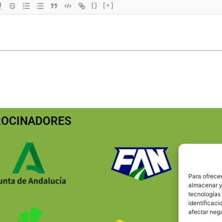
{}
[+]
ROCINADORES
Para ofrecer
almacenar y/
tecnologías
identificaci
afectar nega