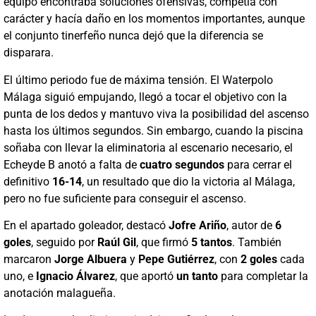
equipo encontraba soluciones ofensivas, competía con
carácter y hacía daño en los momentos importantes, aunque
el conjunto tinerfeño nunca dejó que la diferencia se
disparara.
El último periodo fue de máxima tensión. El Waterpolo
Málaga siguió empujando, llegó a tocar el objetivo con la
punta de los dedos y mantuvo viva la posibilidad del ascenso
hasta los últimos segundos. Sin embargo, cuando la piscina
soñaba con llevar la eliminatoria al escenario necesario, el
Echeyde B anotó a falta de
cuatro segundos
para cerrar el
definitivo
16-14
, un resultado que dio la victoria al Málaga,
pero no fue suficiente para conseguir el ascenso.
En el apartado goleador, destacó
Jofre Ariño
, autor de
6
goles
, seguido por
Raúl Gil
, que firmó
5 tantos
. También
marcaron
Jorge Albuera
y
Pepe Gutiérrez
, con
2 goles
cada
uno, e
Ignacio Álvarez
, que aportó
un tanto
para completar la
anotación malagueña.