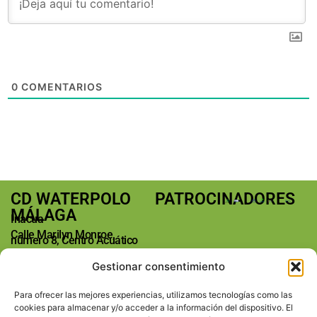
0
COMENTARIOS
CD WATERPOLO
PATROCINADORES
MÁLAGA
Inacua
Calle Marilyn Monroe,
número 8, Centro Acuático
Málaga
Gestionar consentimiento
29004 Málaga
Teléfono: +34 673763185
Para ofrecer las mejores experiencias, utilizamos tecnologías como las
E-mail:
cookies para almacenar y/o acceder a la información del dispositivo. El
info@waterpolomalaga.es