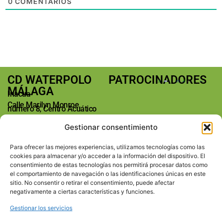
0
COMENTARIOS
CD WATERPOLO
PATROCINADORES
MÁLAGA
Inacua
Calle Marilyn Monroe,
número 8, Centro Acuático
Málaga
Gestionar consentimiento
29004 Málaga
Teléfono: +34 673763185
Para ofrecer las mejores experiencias, utilizamos tecnologías como las
E-mail:
cookies para almacenar y/o acceder a la información del dispositivo. El
info@waterpolomalaga.es
consentimiento de estas tecnologías nos permitirá procesar datos como
REDES SOCIALES
el comportamiento de navegación o las identificaciones únicas en este
sitio. No consentir o retirar el consentimiento, puede afectar
SECCIONES
Inicio
negativamente a ciertas características y funciones.
Calendario
Gestionar los servicios
Equipos
Club