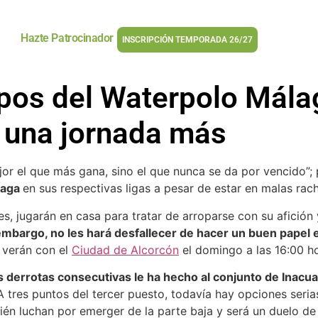
Hazte Patrocinador
INSCRIPCIÓN TEMPORADA 26/27
pos del Waterpolo Málag
a una jornada más
jor el que más gana, sino el que nunca se da por vencido”;
laga
en sus respectivas ligas a pesar de estar en malas rac
, jugarán en casa para tratar de arroparse con su afición
embargo, no les hará desfallecer de hacer un buen papel 
s verán con el
Ciudad de Alcorcón
el domingo a las 16:00 ho
s derrotas consecutivas le ha hecho al conjunto de Inacua
. A tres puntos del tercer puesto, todavía hay opciones seri
én luchan por emerger de la parte baja y será un duelo de