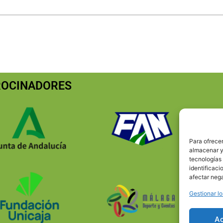
ROCINADORES
Para ofrecer
almacenar y/
tecnologías
identificaci
afectar nega
Gestionar lo
A