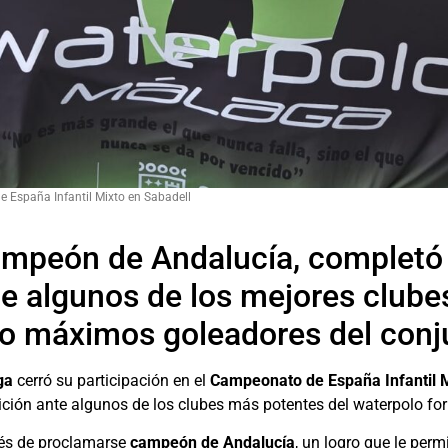
e España Infantil Mixto en Sabadell
ampeón de Andalucía, completó
e algunos de los mejores clubes
mo máximos goleadores del conj
ga
cerró su participación en el
Campeonato de España Infantil 
ición ante algunos de los clubes más potentes del waterpolo fo
ués de proclamarse
campeón de Andalucía
, un logro que le perm