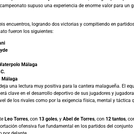
 campeonato supuso una experiencia de enorme valor para un gr
eis encuentros, logrando dos victorias y compitiendo en partid
ato fueron los siguientes:
ani
eyde
 Waterpolo Málaga
.C.
o Málaga
o deja una lectura muy positiva para la cantera malagueña. El eq
será clave en el desarrollo deportivo de sus jugadores y jugador
vel de los rivales como por la exigencia física, mental y táctica
te
Leo Torres
, con
13 goles
, y
Abel de Torres
, con
12 tantos
, c
tación ofensiva fue fundamental en los partidos del conjunto 
 por delante.