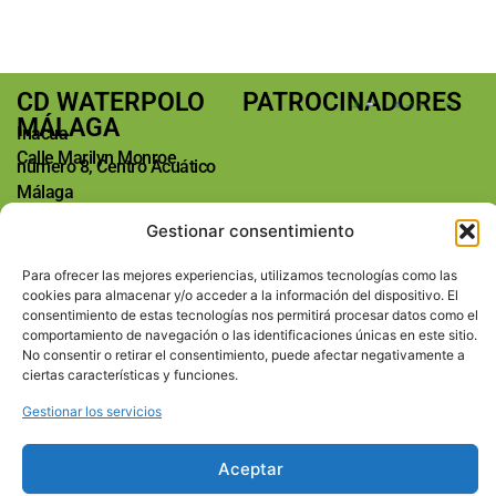
CD WATERPOLO
PATROCINADORES
MÁLAGA
Inacua
Calle Marilyn Monroe,
número 8, Centro Acuático
Málaga
29004 Málaga
Gestionar consentimiento
Teléfono: +34 673763185
E-mail:
info@waterpolomalaga.es
Para ofrecer las mejores experiencias, utilizamos tecnologías como las
REDES SOCIALES
cookies para almacenar y/o acceder a la información del dispositivo. El
consentimiento de estas tecnologías nos permitirá procesar datos como el
comportamiento de navegación o las identificaciones únicas en este sitio.
SECCIONES
Inicio
No consentir o retirar el consentimiento, puede afectar negativamente a
Calendario
ciertas características y funciones.
Equipos
Gestionar los servicios
Club
Noticias
Contacto
Aceptar