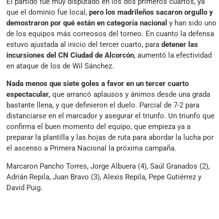
El partido fue muy disputado en los dos primeros cuartos, ya
que el dominio fue local,
pero los madrileños sacaron orgullo y
demostraron por qué están en categoría nacional
y han sido uno
de los equipos más correosos del torneo. En cuanto la defensa
estuvo ajustada al inicio del tercer cuarto, para
detener las
incursiones del CN Ciudad de Alcorcón
, aumentó la efectividad
en ataque de los de Wil Sánchez.
Nada menos que siete goles a favor en un tercer cuarto
espectacular,
que arrancó aplausos y ánimos desde una grada
bastante llena, y que definieron el duelo. Parcial de 7-2 para
distanciarse en el marcador y asegurar el triunfo. Un triunfo que
confirma el buen momento del equipo, que empieza ya a
preparar la plantilla y las hojas de ruta para abordar la lucha por
el ascenso a Primera Nacional la próxima campaña.
Marcaron Pancho Torres, Jorge Albuera (4), Saúl Granados (2),
Adrián Repila, Juan Bravo (3), Alexis Repila, Pepe Gutiérrez y
David Puig.