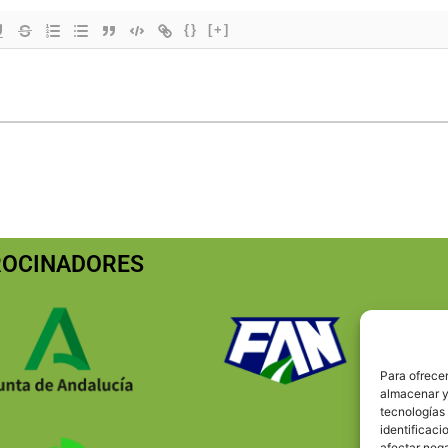
{}
[+]
ROCINADORES
Para ofrecer
almacenar y/
tecnologías
identificaci
afectar nega