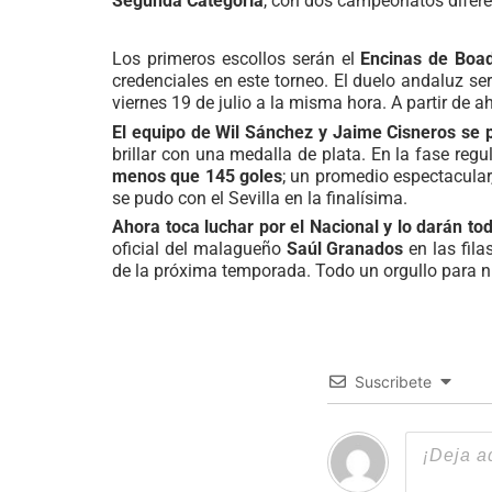
Segunda Categoría
, con dos campeonatos diferen
Los primeros escollos serán el
Encinas de Boad
credenciales en este torneo. El duelo andaluz ser
viernes 19 de julio a la misma hora. A partir de ah
El equipo de Wil Sánchez y Jaime Cisneros s
brillar con una medalla de plata. En la fase reg
menos que 145 goles
; un promedio espectacular
se pudo con el Sevilla en la finalísima.
Ahora toca luchar por el Nacional y lo darán to
oficial del malagueño
Saúl Granados
en las fila
de la próxima temporada. Todo un orgullo para n
Suscribete