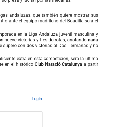
a sorpresa y luchar por las medallas.
ligas andaluzas, que también quiere mostrar sus
ntro ante el equipo madrileño del Boadilla será el
emporada en la Liga Andaluza juvenil masculina y
on nueve victorias y tres derrotas, anotando
nada
 se superó con dos victorias al Dos Hermanas y no
liciente extra en esta competición, será la última
te en el histórico
Club Natació Catalunya
a partir
Login