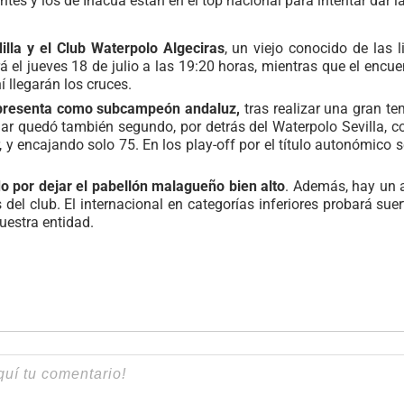
tes y los de Inacua están en el top nacional para intentar dar l
illa y el Club Waterpolo Algeciras
, un viejo conocido de las 
á el jueves 18 de julio a las 19:20 horas, mientras que el encue
í llegarán los cruces.
e presenta como subcampeón andaluz,
tras realizar una gran t
ular quedó también segundo, por detrás del Waterpolo Sevilla, c
, y encajando solo 75. En los play-off por el título autonómico
do por dejar el pabellón malagueño bien alto
. Además, hay un a
s del club. El internacional en categorías inferiores probará suer
uestra entidad.