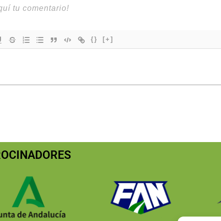
{}
[+]
ROCINADORES