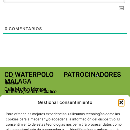
0
COMENTARIOS
CD WATERPOLO
PATROCINADORES
MÁLAGA
Inacua
Calle Marilyn Monroe,
número 8, Centro Acuático
Málaga
Gestionar consentimiento
29004 Málaga
Teléfono: +34 673763185
Para ofrecer las mejores experiencias, utilizamos tecnologías como las
E-mail:
cookies para almacenar y/o acceder a la información del dispositivo. El
info@waterpolomalaga.es
consentimiento de estas tecnologías nos permitirá procesar datos como
REDES SOCIALES
el comportamiento de navegación o las identificaciones únicas en este