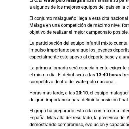
El
C.D. Waterpolo Málaga
inicia mañana su parti
a algunos de los mejores equipos del país en la c
El conjunto malagueño llega a esta cita nacion
Málaga en una competición de máximo nivel format
objetivo de realizar el mejor campeonato posible.
La participación del equipo infantil mixto cuen
impulso importante para que los jóvenes deportis
especialmente este apoyo al deporte base y a un
La primera jornada será especialmente exigente 
el mismo día. El debut será a las
13:40 horas
fre
competitivo dentro del waterpolo nacional.
Horas más tarde, a las
20:10
, el equipo malague
de gran importancia para definir la posición fina
El grupo ha preparado esta cita con máxima int
España. Más allá del resultado, la presencia de
demostrando compromiso, evolución y capacidad 