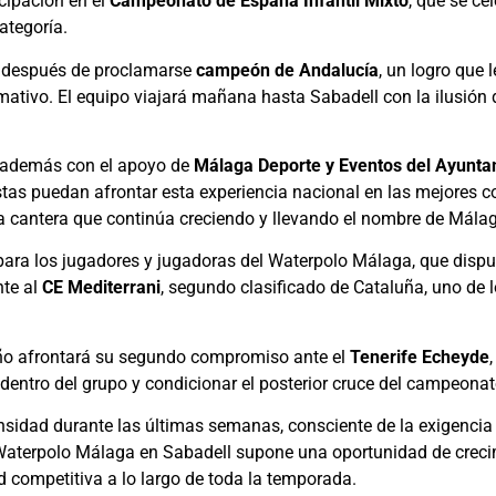
cipación en el
Campeonato de España Infantil Mixto
, que se ce
ategoría.
al después de proclamarse
campeón de Andalucía
, un logro que 
ivo. El equipo viajará mañana hasta Sabadell con la ilusión de
ta además con el apoyo de
Málaga Deporte y Eventos del Ayunt
tas puedan afrontar esta experiencia nacional en las mejores co
a cantera que continúa creciendo y llevando el nombre de Málag
para los jugadores y jugadoras del Waterpolo Málaga, que dispu
nte al
CE Mediterrani
, segundo clasificado de Cataluña, uno de lo
ño afrontará su segundo compromiso ante el
Tenerife Echeyde
l dentro del grupo y condicionar el posterior cruce del campeonat
ensidad durante las últimas semanas, consciente de la exigenc
l Waterpolo Málaga en Sabadell supone una oportunidad de crec
competitiva a lo largo de toda la temporada.