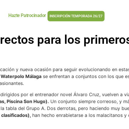
Hazte Patrocinador
INSCRIPCIÓN TEMPORADA 26/27
rectos para los primero
sificación y nueva ocasión para seguir evolucionando en es
b Waterpolo Málaga
se enfrentan a conjuntos con los que e
asionantes.
 dirigidos por el entrenador novel Álvaro Cruz, vuelven a vi
as, Piscina Son Hugo).
Un conjunto siempre correoso, y más
de la tabla del Grupo A. Dos derrotas, pero haciendo muy b
 clasificados),
han hecho enrabietarse a los malacitanos y