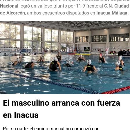
Nacional
logró un valioso triunfo por 11-9 frente al
C.N. Ciudad
de Alcorcón
, ambos encuentros disputados en
Inacua Málaga.
El masculino arranca con fuerza
en Inacua
Por su parte, el equipo masculino comenzó con