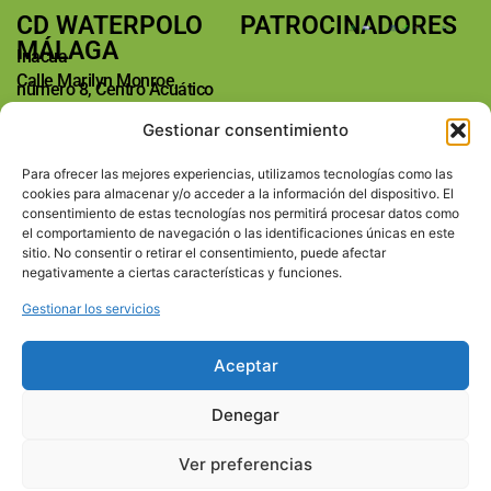
CD WATERPOLO
PATROCINADORES
MÁLAGA
Inacua
Calle Marilyn Monroe,
número 8, Centro Acuático
Málaga
Gestionar consentimiento
29004 Málaga
Teléfono: +34 673763185
Para ofrecer las mejores experiencias, utilizamos tecnologías como las
E-mail:
cookies para almacenar y/o acceder a la información del dispositivo. El
info@waterpolomalaga.es
consentimiento de estas tecnologías nos permitirá procesar datos como
REDES SOCIALES
el comportamiento de navegación o las identificaciones únicas en este
sitio. No consentir o retirar el consentimiento, puede afectar
SECCIONES
Inicio
negativamente a ciertas características y funciones.
Calendario
Gestionar los servicios
Equipos
Club
Noticias
Aceptar
Contacto
Denegar
Club Deportivo Waterpolo Málaga | Copyright © | Todos los
derechos reservados | Inacua Málaga | Teléfono
673763185
|
Ver preferencias
info@waterpolomalaga.es