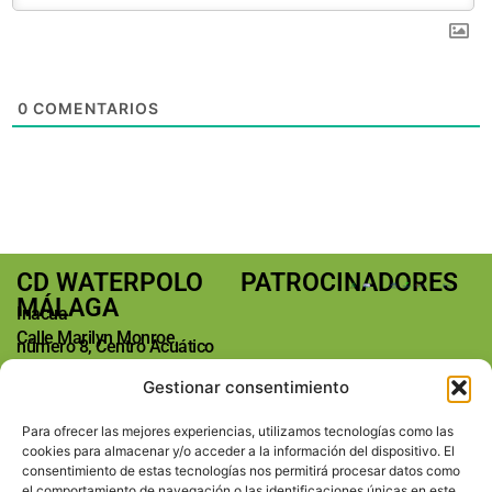
0
COMENTARIOS
CD WATERPOLO
PATROCINADORES
MÁLAGA
Inacua
Calle Marilyn Monroe,
número 8, Centro Acuático
Málaga
Gestionar consentimiento
29004 Málaga
Teléfono: +34 673763185
Para ofrecer las mejores experiencias, utilizamos tecnologías como las
E-mail:
cookies para almacenar y/o acceder a la información del dispositivo. El
info@waterpolomalaga.es
consentimiento de estas tecnologías nos permitirá procesar datos como
REDES SOCIALES
el comportamiento de navegación o las identificaciones únicas en este