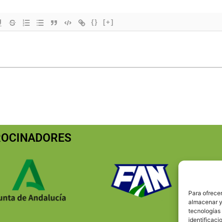
{}
[+]
ROCINADORES
Para ofrecer
almacenar y/
tecnologías
identificaci