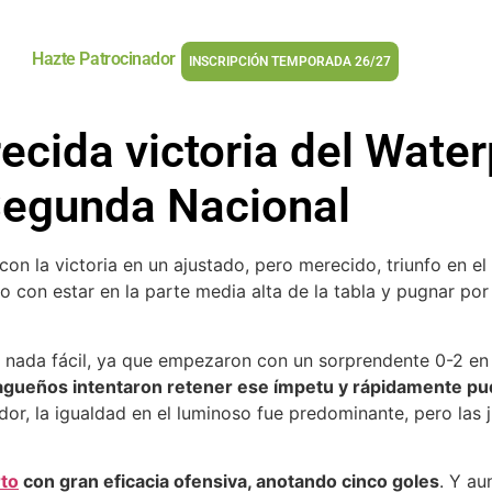
Hazte Patrocinador
INSCRIPCIÓN TEMPORADA 26/27
ecida victoria del Water
Segunda Nacional
 con la victoria en un ajustado, pero merecido, triunfo en e
o con estar en la parte media alta de la tabla y pugnar por 
e nada fácil, ya que empezaron con un sorprendente 0-2 e
agueños intentaron retener ese ímpetu y rápidamente p
r, la igualdad en el luminoso fue predominante, pero las j
rto
con gran eficacia ofensiva, anotando cinco goles
. Y au