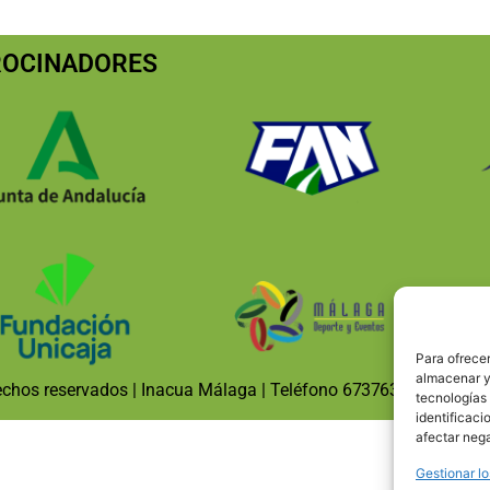
ROCINADORES
Para ofrecer
almacenar y/
echos reservados | Inacua Málaga | Teléfono
673763185
| info@
tecnologías
identificaci
afectar nega
Gestionar lo