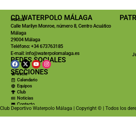
CD WATERPOLO MÁLAGA
PAT
Inacua
Calle Marilyn Monroe, número 8, Centro Acuático
Málaga
29004 Málaga
Teléfono: +34 673763185
E-mail: info@waterpolomalaga.es
REDES SOCIALES
SECCIONES
Inicio
Calendario
Equipos
Club
Noticias
Contacto
Club Deportivo Waterpolo Málaga | Copyright © | Todos los der