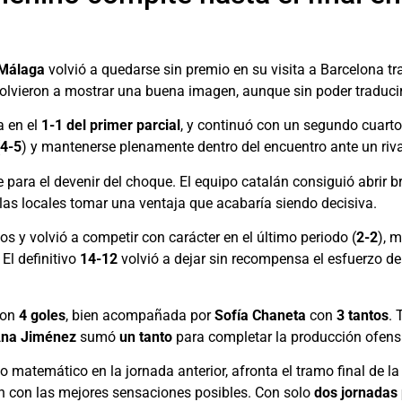
 Málaga
volvió a quedarse sin premio en su visita a Barcelona tr
lvieron a mostrar una buena imagen, aunque sin poder traducir
a en el
1-1 del primer parcial
, y continuó con un segundo cuarto 
4-5
) y mantenerse plenamente dentro del encuentro ante un riva
e para el devenir del choque. El equipo catalán consiguió abrir 
las locales tomar una ventaja que acabaría siendo decisiva.
os y volvió a competir con carácter en el último periodo (
2-2
), 
El definitivo
14-12
volvió a dejar sin recompensa el esfuerzo d
on
4 goles
, bien acompañada por
Sofía Chaneta
con
3 tantos
.
na Jiménez
sumó
un tanto
para completar la producción ofens
o matemático en la jornada anterior, afronta el tramo final de l
ón con las mejores sensaciones posibles. Con solo
dos jornadas 