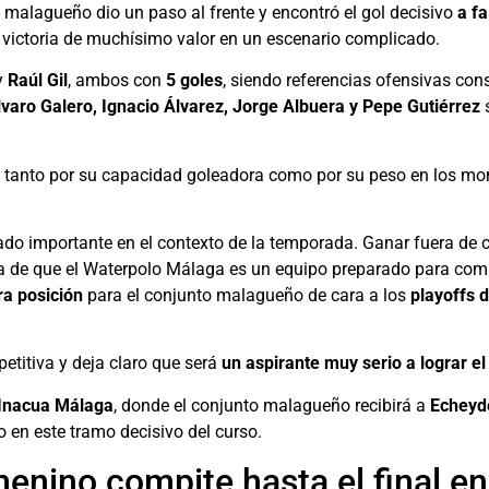
to malagueño dio un paso al frente y encontró el gol decisivo
a fa
 victoria de muchísimo valor en un escenario complicado.
y
Raúl Gil
, ambos con
5 goles
, siendo referencias ofensivas co
varo Galero, Ignacio Álvarez, Jorge Albuera y Pepe Gutiérrez
e tanto por su capacidad goleadora como por su peso en los mom
ficado importante en el contexto de la temporada. Ganar fuera de 
idea de que el Waterpolo Málaga es un equipo preparado para com
a posición
para el conjunto malagueño de cara a los
playoffs 
etitiva y deja claro que será
un aspirante muy serio a lograr e
 Inacua Málaga
, donde el conjunto malagueño recibirá a
Echeyd
po en este tramo decisivo del curso.
enino compite hasta el final en